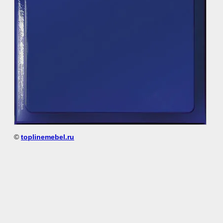
©
toplinemebel.ru