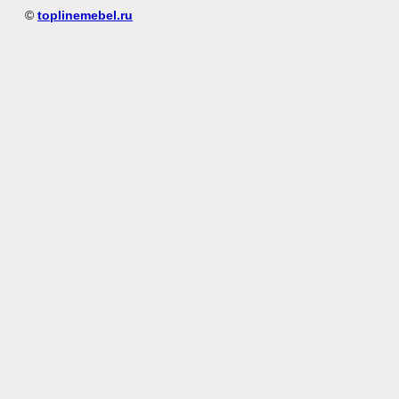
©
toplinemebel.ru